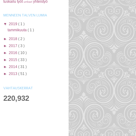
tuskailu
työt
yhteistyö
unkari
MENNEEN TALVEN LUMIA
▼
2019
( 1 )
tammikuuta
( 1 )
►
2018
( 2 )
►
2017
( 3 )
►
2016
( 10 )
►
2015
( 33 )
►
2014
( 31 )
►
2013
( 51 )
VAHTAUSKERRAT
220,932