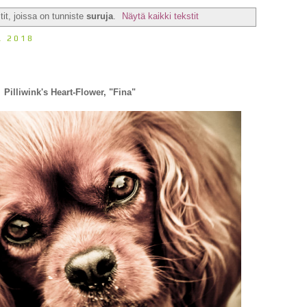
it, joissa on tunniste
suruja
.
Näytä kaikki tekstit
A 2018
Pilliwink's Heart-Flower, "Fina"