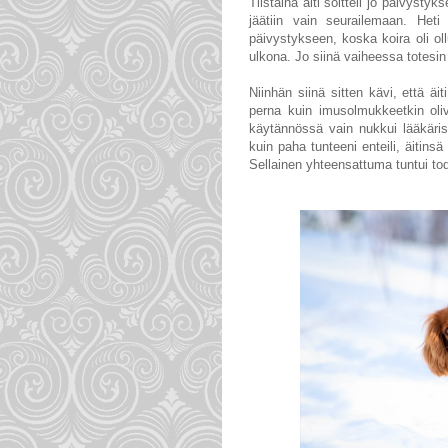
Tiistaina äiti soitteli jo päivysty
jäätiin vain seurailemaan. Heti
päivystykseen, koska koira oli ol
ulkona. Jo siinä vaiheessa totesin v
Niinhän siinä sitten kävi, että äit
perna kuin imusolmukkeetkin oliv
käytännössä vain nukkui lääkäris
kuin paha tunteeni enteili, äitins
Sellainen yhteensattuma tuntui tod