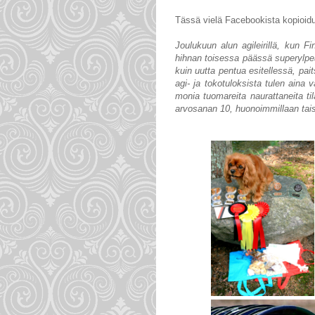
Tässä vielä Facebookista kopioidut
Joulukuun alun agileirillä, kun Fin
hihnan toisessa päässä superylpe
kuin uutta pentua esitellessä, pa
agi- ja tokotuloksista tulen aina
monia tuomareita naurattaneita til
arvosanan 10, huonoimmillaan taisi