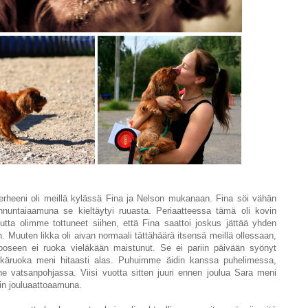
erheeni oli meillä kylässä Fina ja Nelson mukanaan. Fina söi vähän
sunnuntaiaamuna se kieltäytyi ruuasta. Periaatteessa tämä oli kovin
utta olimme tottuneet siihen, että Fina saattoi joskus jättää yhden
vin. Muuten likka oli aivan normaali tättähäärä itsensä meillä ollessaan,
oseen ei ruoka vieläkään maistunut. Se ei pariin päivään syönyt
rkäruoka meni hitaasti alas. Puhuimme äidin kanssa puhelimessa,
ne vatsanpohjassa. Viisi vuotta sitten juuri ennen joulua Sara meni
iin jouluaattoaamuna.