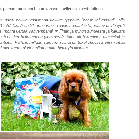
 parhaat muistoni Finun kanssa itselleni ikuisesti talteen.
a pääsi hallille vaatimaan kaikilta tyypeiltä "namit tai rapsut!", olin
ä, että tässä on SE mun Fina. Tunsin samanlaista, valtavaa ylpeyttä
itsi monta kertaa vahvempana! ❤ Finan ja minun suhteesta ja kaikista
 vastedeskin halkeamaan ylpeydestä. Siinä oli tekemisen meininkiä ja
anteita.
Parhaimmillaan saimme samassa tokokokeessa viisi kertaa
 olla sama tai isompikin määrä hylättyjä liikkeitä.