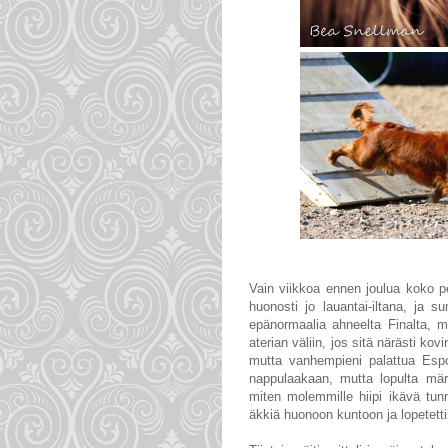
Vain viikkoa ennen joulua koko p
huonosti jo lauantai-iltana, ja 
epänormaalia ahneelta Finalta, m
aterian väliin, jos sitä närästi ko
mutta vanhempieni palattua Espo
nappulaakaan, mutta lopulta mä
miten molemmille hiipi ikävä tun
äkkiä huonoon kuntoon ja lopetett