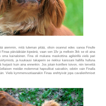
ivää aiemmin, mitä tuleman pitää, olisin osannut edes sanoa Finulle
t Finaa päivääkään kipeänä, vaan sen 10v ja melkein 3kk se oli aina
ma kainaloinen. Fina oli mukana maskottina agileirillä vielä pari
siirtymistä, ja kuukausi takaperin se riekkui kanssani hallilla hulluna
 hurjasti kuin aina ennenkin. Jos jotain koirilleni toivon, niin tervettä
 Sellaisen meidän molemmat hapsulikat saivatkin, odotin vain Finalla
än. Vielä kymmenvuotiaanakin Finaa erehtyivät jopa cavalierihmiset