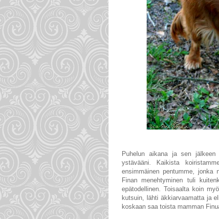
Puhelun aikana ja sen jälkeen i
ystävääni. Kaikista koiristam
ensimmäinen pentumme, jonka nä
Finan menehtyminen tuli kuitenki
epätodellinen. Toisaalta koin my
kutsuin, lähti äkkiarvaamatta ja el
koskaan saa toista mamman Finua,