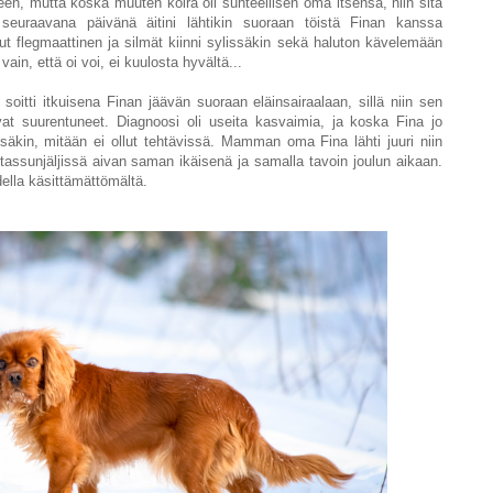
kseen, mutta koska muuten koira oli suhteellisen oma itsensä, niin sitä
 seuraavana päivänä äitini lähtikin suoraan töistä Finan kanssa
lut flegmaattinen ja silmät kiinni sylissäkin sekä haluton kävelemään
ain, että oi voi, ei kuulosta hyvältä...
i soitti itkuisena Finan jäävän suoraan eläinsairaalaan, sillä niin sen
at suurentuneet. Diagnoosi oli useita kasvaimia, ja koska Fina jo
säkin, mitään ei ollut tehtävissä. Mamman oma Fina lähti juuri niin
ä tassunjäljissä aivan saman ikäisenä ja samalla tavoin joulun aikaan.
ella käsittämättömältä.