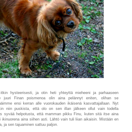
tkin hysteerisesti, ja otin heti yhteyttä mieheeni ja parhaaseen
me juuri Finan poismenoa olin aina pelännyt eniten, olihan se
imme ensi kerran alle vuorokauden ikäisenä kasvattajallaan. Nyt
n niin puskista, että olo on sen illan jälkeen ollut vain todella
ös syvää helpotusta, että mamman pikku Finu, kuten sitä itse aina
i ikinuorena aina siihen asti. Lähtö vain tuli liian aikaisin. Mistään en
 ja sen tajuaminen sattuu paljon.