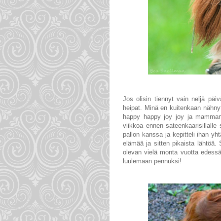
Jos olisin tiennyt vain neljä pä
heipat. Minä en kuitenkaan nähny
happy happy joy joy ja mamman o
viikkoa ennen sateenkaarisillalle 
pallon kanssa ja kepitteli ihan yhtä
elämää ja sitten pikaista lähtöä.
olevan vielä monta vuotta edessä
luulemaan pennuksi!