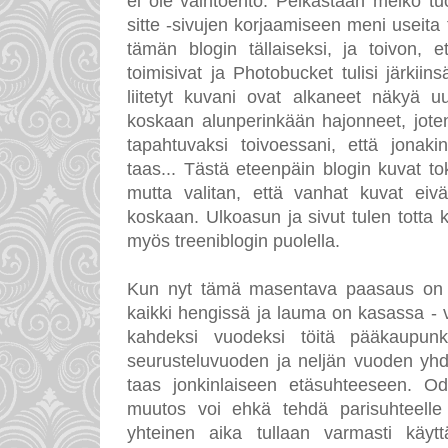
ei ole vaihtoehto. Pelkästään melko tu
sitte -sivujen korjaamiseen meni useita t
tämän blogin tällaiseksi, ja toivon, e
toimisivat ja Photobucket tulisi järkiin
liitetyt kuvani ovat alkaneet näkyä uu
koskaan alunperinkään hajonneet, joten
tapahtuvaksi toivoessani, että jonaki
taas... Tästä eteenpäin blogin kuvat t
mutta valitan, että vanhat kuvat eiv
koskaan. Ulkoasun ja sivut tulen totta
myös treeniblogin puolella.
Kun nyt tämä masentava paasaus on oh
kaikki hengissä ja lauma on kasassa - vi
kahdeksi vuodeksi töitä pääkaupunk
seurusteluvuoden ja neljän vuoden y
taas jonkinlaiseen etäsuhteeseen. Od
muutos voi ehkä tehdä parisuhteelle
yhteinen aika tullaan varmasti käyt