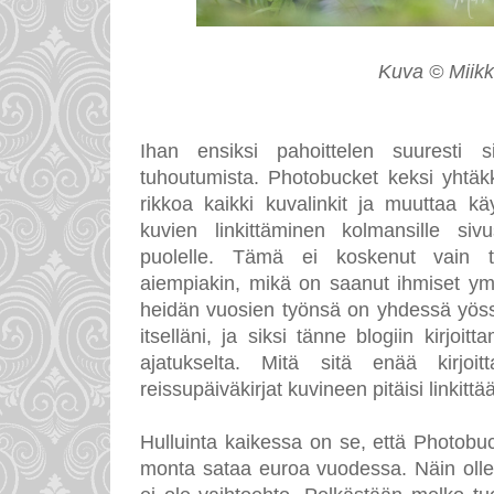
Kuva © Miikku
Ihan ensiksi pahoittelen suuresti 
tuhoutumista. Photobucket keksi yhtäkk
rikkoa kaikki kuvalinkit ja muuttaa kä
kuvien linkittäminen kolmansille sivu
puolelle. Tämä ei koskenut vain tu
aiempiakin, mikä on saanut ihmiset ym
heidän vuosien työnsä on yhdessä yössä p
itselläni, ja siksi tänne blogiin kirjoi
ajatukselta. Mitä sitä enää kirjoi
reissupäiväkirjat kuvineen pitäisi linkit
Hulluinta kaikessa on se, että Photobuc
monta sataa euroa vuodessa. Näin ollen