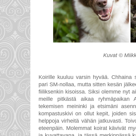
Kuvat © Miikk
Koirille kuuluu varsin hyvää. Chhaina
pari SM-nollaa, mutta sitten kesän jälke
fiiliksenkin kisoissa. Siksi olemme nyt a
meille pitkästä aikaa ryhmäpaikan A
tekemisen meininki ja etsimäni asenn
kompastuskivi on ollut kepit, joiden s
helppoja virheitä vähän jatkuvasti. Toiv
eteenpäin. Molemmat koirat kävivät myö
ja kuvattavana, ja tässä merkinnässä k