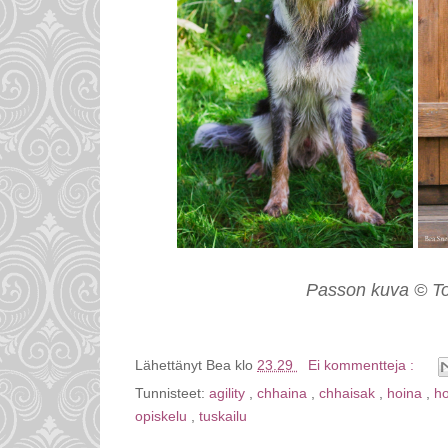
Passon kuva © T
Lähettänyt
Bea
klo
23.29
Ei kommentteja :
Tunnisteet:
agility
,
chhaina
,
chhaisak
,
hoina
,
h
opiskelu
,
tuskailu