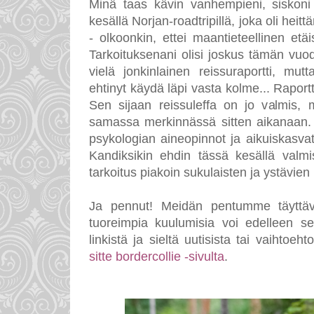
Minä taas kävin vanhempieni, siskon
kesällä Norjan-roadtripillä, joka oli hei
- olkoonkin, ettei maantieteellinen et
Tarkoituksenani olisi joskus tämän vuo
vielä jonkinlainen reissuraportti, m
ehtinyt käydä läpi vasta kolme... Raport
Sen sijaan reissuleffa on jo valmis, m
samassa merkinnässä sitten aikanaan. 
psykologian aineopinnot ja aikuiskasvatu
Kandiksikin ehdin tässä kesällä valmi
tarkoitus piakoin sukulaisten ja ystävien
Ja pennut! Meidän pentumme täyttäv
tuoreimpia kuulumisia voi edelleen se
linkistä ja sieltä uutisista tai vaihtoe
sitte bordercollie -sivulta
.