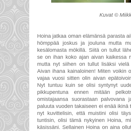
Kuvat © Miikk
Hoina jatkaa oman elämänsä parasta aika
hömppää joskus ja jouluna mutta muut
kesälomasta mökillä. Siitä on tullut l
se on ihan koko ajan aivan kaikessa m
mutta nyt siihen on tullut lisäksi vielä
Aivan ihana kainaloinen! Miten voikin ol
vajaa vuosi sitten olin aivan epätoiv
Nyt tuntuu kuin se olisi syntynyt uude
pikkupentuna ennen mitään pelkotra
omistajaansa suorastaan palvovana ja
paluuta vuoden takaiseen ei enää ikinä tu
nyt kuvittelisin, että muistini olisi 
tuntisin, olisi tämä nykyinen Hoina, mi
käsissäni. Sellainen Hoina on aina oll