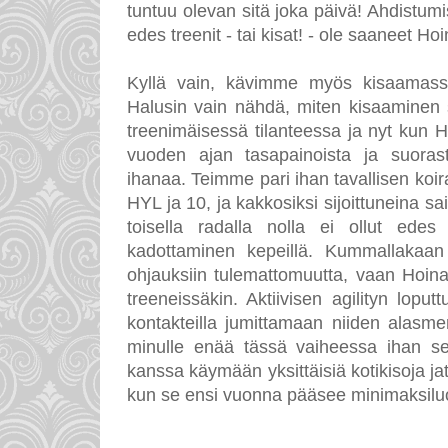
tuntuu olevan sitä joka päivä! Ahdistumis
edes treenit - tai kisat! - ole saaneet Hoin
Kyllä vain, kävimme myös kisaamassa 
Halusin vain nähdä, miten kisaaminen 
treenimäisessä tilanteessa ja nyt kun H
vuoden ajan tasapainoista ja suoras
ihanaa. Teimme pari ihan tavallisen koiran
HYL ja 10, ja kakkosiksi sijoittuneina sa
toisella radalla nolla ei ollut ede
kadottaminen kepeillä. Kummallakaan 
ohjauksiin tulemattomuutta, vaan Hoina o
treeneissäkin. Aktiivisen agilityn lopu
kontakteilla jumittamaan niiden alasm
minulle enää tässä vaiheessa ihan s
kanssa käymään yksittäisiä kotikisoja ja
kun se ensi vuonna pääsee minimaksilu