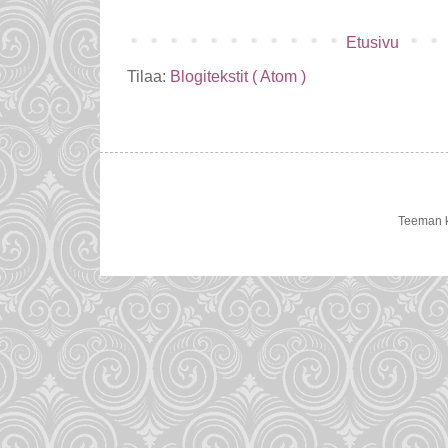
Etusivu
Tilaa:
Blogitekstit ( Atom )
Teeman k